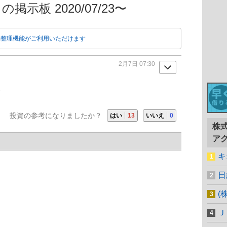
掲示板 2020/07/23〜
動整理機能がご利用いただけます
2月7日 07:30
。
投資の参考になりましたか？
はい
13
いいえ
0
株
ア
キ
日
(
Ｊ