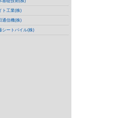
本基礎技術(株)
イト工業(株)
田通信機(株)
藤シートパイル(株)