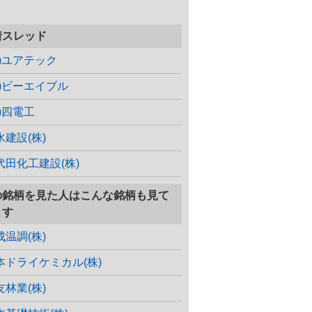
着スレッド
株)ユアテック
株)ビーエイブル
株)四電工
水建設(株)
代田化工建設(株)
の銘柄を見た人はこんな銘柄も見て
ます
成温調(株)
本ドライケミカル(株)
友林業(株)