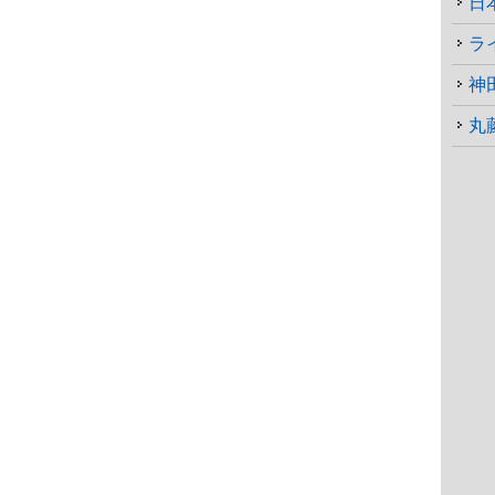
日
ラ
神
丸