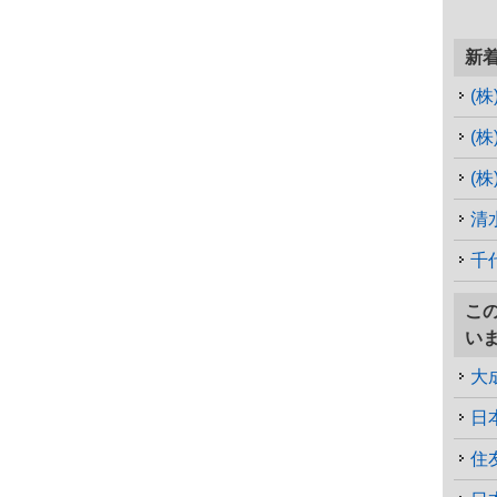
新
(
(
(
清
千
こ
い
大
日
住