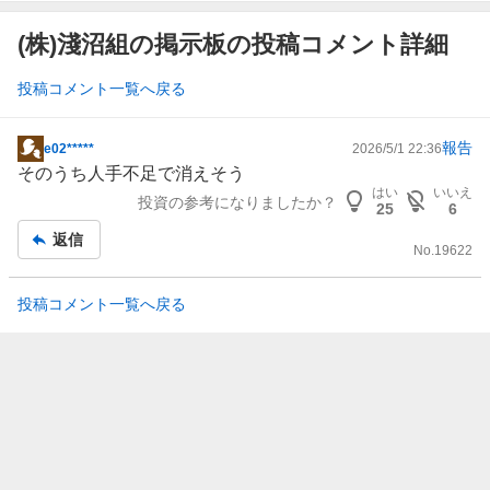
(株)淺沼組の掲示板の投稿コメント詳細
投稿コメント一覧へ戻る
報告
e02*****
2026/5/1 22:36
掲
そのうち人手不足で消えそう
示
はい
いいえ
投資の参考になりましたか？
板
25
6
記
返信
No.
19622
事
投稿コメント一覧へ戻る