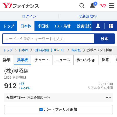
i
ログイン
ID新規取得
主
トップ
日本株
米国株
FX・為替
投資信託
ニュース
な
サ
銘
検索
ー
柄
ビ
を
トップ
日本株
(株)淺沼組【1852.T】
掲示板
投稿コメント詳細
ス
検
索
詳細
掲示板
チャート
ニュース
株つぶやき
決算
(株)淺沼組
1852
東証PRM
912
+37
8/7 15:30
リアルタイム株価
+4.23
%
---
夜間PTS
東証終値比
---
%
--:--
ポートフォリオ追加