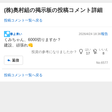
(株)奥村組の掲示板の投稿コメント詳細
投稿コメント一覧へ戻る
報告
春よ来い
2026/4/24 18:36
掲
くみちゃん、6000切りますか？
示
建設
、頑張れ👊
板
はい
いいえ
投資の参考になりましたか？
記
17
8
事
返信
No.
6577
投稿コメント一覧へ戻る