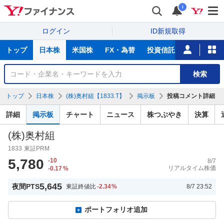
i
ログイン
ID新規取得
主
トップ
日本株
米国株
FX・為替
投資信託
ニュース
な
サ
銘
検索
ー
柄
ビ
を
トップ
日本株
(株)奥村組【1833.T】
掲示板
投稿コメント詳細
ス
検
索
詳細
掲示板
チャート
ニュース
株つぶやき
決算
(株)奥村組
1833
東証PRM
5,780
-10
8/7
リアルタイム株価
-0.17
%
5,645
夜間PTS
東証終値比
-2.34
%
8/7 23:52
ポートフォリオ追加