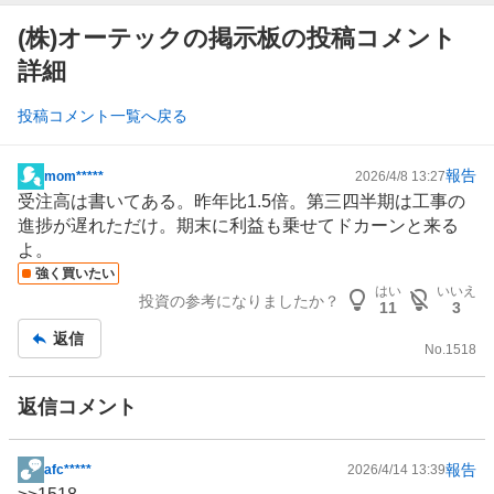
(株)オーテックの掲示板の投稿コメント
詳細
投稿コメント一覧へ戻る
報告
mom*****
2026/4/8 13:27
掲
受注高は書いてある。昨年比1.5倍。第三四半期は工事の
示
進捗が遅れただけ。期末に利益も乗せてドカーンと来る
板
よ。
記
強く買いたい
事
はい
いいえ
投資の参考になりましたか？
11
3
返信
No.
1518
返信コメント
報告
afc*****
2026/4/14 13:39
掲