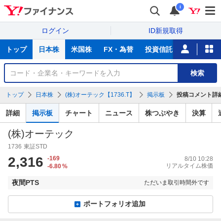
i
ログイン
ID新規取得
主
トップ
日本株
米国株
FX・為替
投資信託
ニュース
な
サ
銘
検索
ー
柄
ビ
を
トップ
日本株
(株)オーテック【1736.T】
掲示板
投稿コメント詳
ス
検
索
詳細
掲示板
チャート
ニュース
株つぶやき
決算
(株)オーテック
1736
東証STD
2,316
-169
8/10 10:28
リアルタイム株価
-6.80
%
夜間PTS
ただいま取引時間外です
ポートフォリオ追加