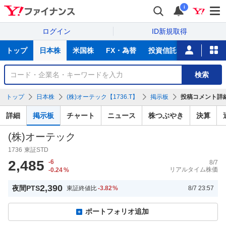
i
ログイン
ID新規取得
主
トップ
日本株
米国株
FX・為替
投資信託
ニュース
な
サ
銘
検索
ー
柄
ビ
を
トップ
日本株
(株)オーテック【1736.T】
掲示板
投稿コメント詳
ス
検
索
詳細
掲示板
チャート
ニュース
株つぶやき
決算
(株)オーテック
1736
東証STD
2,485
-6
8/7
リアルタイム株価
-0.24
%
2,390
夜間PTS
東証終値比
-3.82
%
8/7 23:57
ポートフォリオ追加