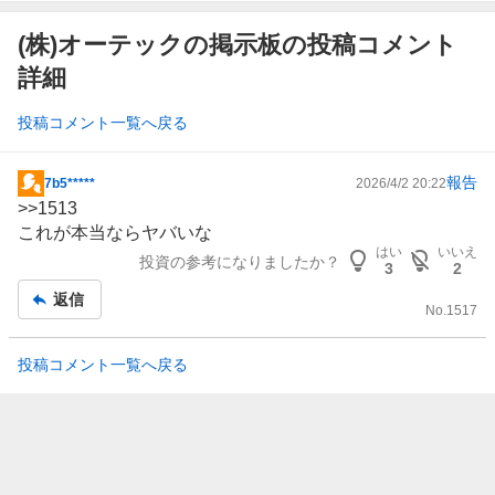
(株)オーテックの掲示板の投稿コメント
詳細
投稿コメント一覧へ戻る
報告
7b5*****
2026/4/2 20:22
掲
>>
1513
示
これが本当ならヤバいな
板
はい
いいえ
投資の参考になりましたか？
記
3
2
事
返信
No.
1517
投稿コメント一覧へ戻る