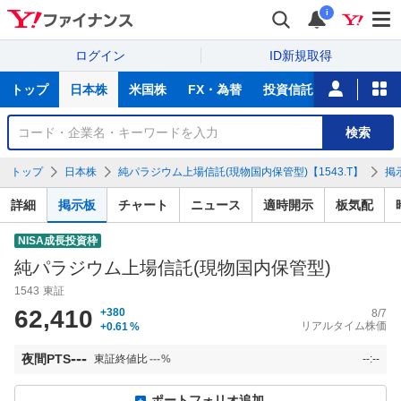
i
ログイン
ID新規取得
主
トップ
日本株
米国株
FX・為替
投資信託
ニュース
な
サ
銘
検索
ー
柄
ビ
を
トップ
日本株
純パラジウム上場信託(現物国内保管型)【1543.T】
掲
ス
検
索
詳細
掲示板
チャート
ニュース
適時開示
板気配
NISA成長投資枠
純パラジウム上場信託(現物国内保管型)
1543
東証
62,410
+380
8/7
リアルタイム株価
+0.61
%
---
夜間PTS
東証終値比
---
%
--:--
ポートフォリオ追加