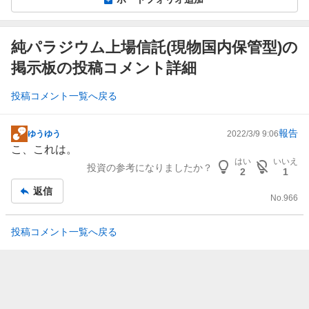
純パラジウム上場信託(現物国内保管型)の
掲示板の投稿コメント詳細
投稿コメント一覧へ戻る
報告
ゆうゆう
2022/3/9 9:06
掲
こ、これは。
示
はい
いいえ
投資の参考になりましたか？
板
2
1
記
返信
No.
966
事
投稿コメント一覧へ戻る