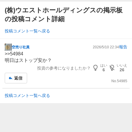
(株)ウエストホールディングスの掲示板
の投稿コメント詳細
投稿コメント一覧へ戻る
報告
空売り社員
2026/5/10 22:34
掲
>>
54984
示
明日はストップ安か？
板
はい
いいえ
投資の参考になりましたか？
記
6
26
事
返信
No.
54985
投稿コメント一覧へ戻る