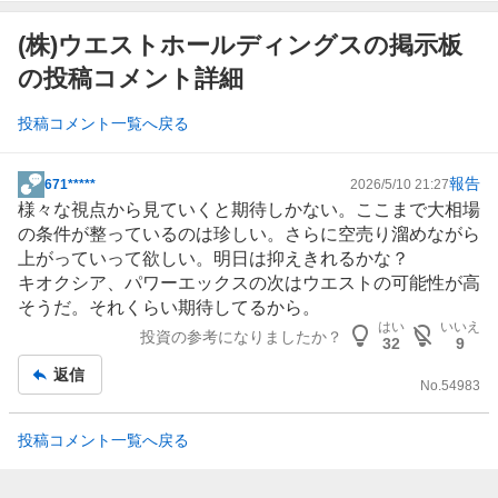
(株)ウエストホールディングスの掲示板
の投稿コメント詳細
投稿コメント一覧へ戻る
報告
671*****
2026/5/10 21:27
掲
様々な視点から見ていくと期待しかない。ここまで大相場
示
の条件が整っているのは珍しい。さらに空売り溜めながら
板
上がっていって欲しい。明日は抑えきれるかな？
記
キオクシア
、
パワーエックス
の次はウエストの可能性が高
事
そうだ。それくらい期待してるから。
はい
いいえ
投資の参考になりましたか？
32
9
返信
No.
54983
投稿コメント一覧へ戻る