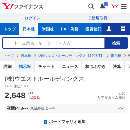
i
ログイン
ID新規取得
主
トップ
日本株
米国株
FX・為替
投資信託
ニュース
な
サ
銘
検索
ー
柄
ビ
を
トップ
日本株
(株)ウエストホールディングス【1407.T】
掲示板
ス
検
索
詳細
掲示板
チャート
ニュース
株つぶやき
決算
(株)ウエストホールディングス
1407
東証STD
2,648
-33
8/10
リアルタイム株価
-1.23
%
---
夜間PTS
東証終値比
---
%
--:--
ポートフォリオ追加