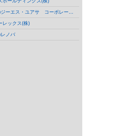
スホールディングス(株)
(株)ジーエス・ユアサ コーポレーション
ーレックス(株)
株)レノバ