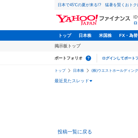
日本で45℃の夏が来る!? 猛暑を賢くおト
I
ロ
トップ
日本株
米国株
FX・為替
掲示板トップ
ポートフォリオ
ログインしてポート
トップ
日本株
(株)ウエストホールディングス
最近見たスレッド
投稿一覧に戻る