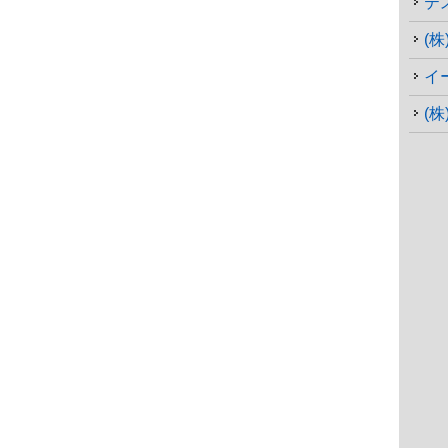
テ
イ
(