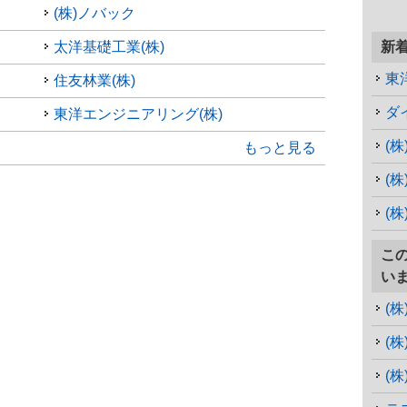
(株)ノバック
太洋基礎工業(株)
新
東
住友林業(株)
ダ
東洋エンジニアリング(株)
(
もっと見る
(
(
こ
い
(
(
(