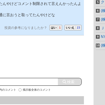
ク
たんやけどコメント制限されて言えんかったんよ
(
通に言おうと取ってたんやけどな
(
投資の参考になりましたか？
はい
1
いいえ
23
Ｊ
N
(
」内のコメント
掲示板全体のコメント