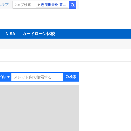
ヘルプ
志茂田景樹 要介護5
検索
NISA
カードローン比較
検索