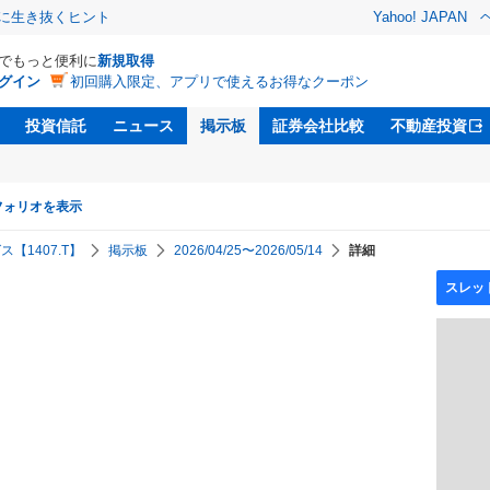
クに生き抜くヒント
Yahoo! JAPAN
Dでもっと便利に
新規取得
グイン
初回購入限定、アプリで使えるお得なクーポン
投資信託
ニュース
掲示板
証券会社比較
不動産投資
フォリオを表示
【1407.T】
掲示板
2026/04/25〜2026/05/14
詳細