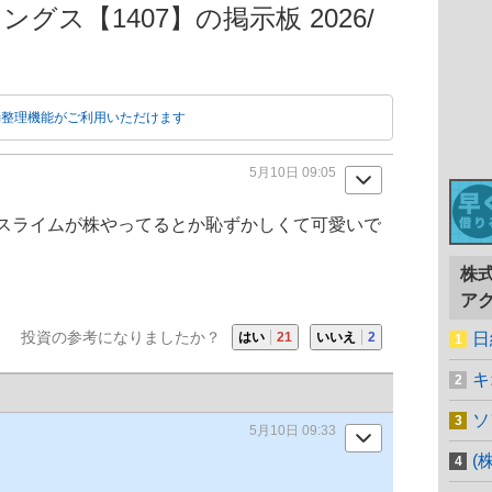
グス【1407】の掲示板 2026/
動整理機能がご利用いただけます
5月10日 09:05
スライムが株やってるとか恥ずかしくて可愛いで
株
ア
投資の参考になりましたか？
はい
21
いいえ
2
日
キ
ソ
5月10日 09:33
(