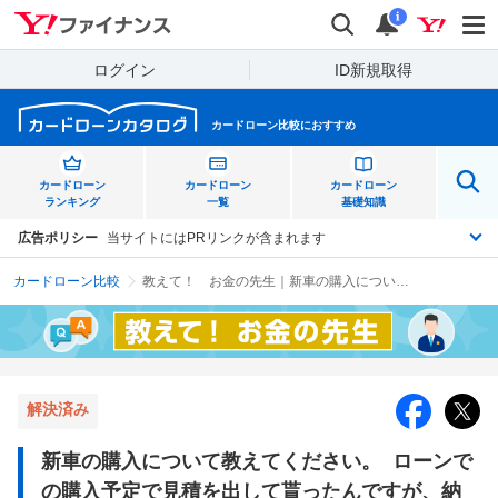
Yahoo!ファイナンス
検索
通知
i
ログイン
ID新規取得
カードローン比較におすすめ
カードローン
カードローン
カードローン
ランキング
一覧
基礎知識
広告ポリシー
当サイトにはPRリンクが含まれます
カードローン比較
教えて！ お金の先生｜新車の購入について教えてください。 ローンでの購入予定で見積を出して貰ったんですが、納期も納車も未定の人気車です。 最低でも納車に１年かかります。これから銀行でローンの審査をしようと思っているんですが、銀行ローン仮審査→ディーラーがメーカーに発注→生産時期が近づいた段階でローン本審査→正式な契約を結ぶ という流れであっていますか？ 最初から本審査をした場合、いつ納車になるかもわからないのに納車前から支払うことになるのでそれは避けたいんですが、みんな払っているんですか？みなさんはどうしているんでしょう？ そもそも本審査が通らないとメーカーに発注自体してくれないんでしょうか？ 納期が１年以上の車を購入した人どう購入したか教えてください。
解決済み
新車の購入について教えてください。 ローンで
の購入予定で見積を出して貰ったんですが、納