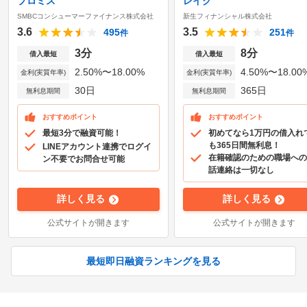
プロミス
レイク
SMBCコンシューマーファイナンス株式会社
新生フィナンシャル株式会社
3.6
3.5
495
251
件
件
3分
8分
借入最短
借入最短
2.50%〜18.00%
4.50%〜18.00
金利(実質年率)
金利(実質年率)
30日
365日
無利息期間
無利息期間
おすすめポイント
おすすめポイント
最短3分で融資可能！
初めてなら1万円の借入れ
も365日間無利息！
LINEアカウント連携でログイ
在籍確認のための職場への
ン不要でお問合せ可能
話連絡は一切なし
詳しく見る
詳しく見る
公式サイトが開きます
公式サイトが開きます
最短即日融資ランキングを見る