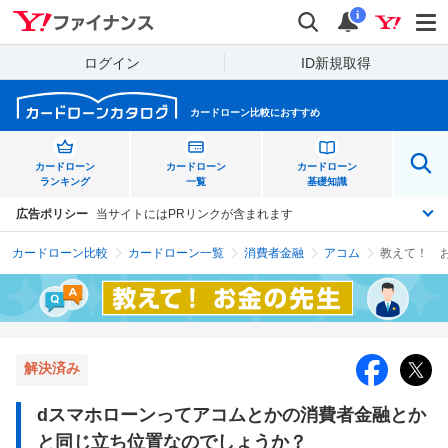
Yahoo!ファイナンス
検索
通知
i
ログイン
ID新規取得
カードローン比較におすすめ
カードローン
カードローン
カードローン
ランキング
一覧
基礎知識
広告ポリシー
当サイトにはPRリンクが含まれます
カードローン比較
カードローン一覧
消費者金融
アコム
解決済み
dスマホローンってアコムとかの消費者金融とか
と同じ立ち位置なのでしょうか？