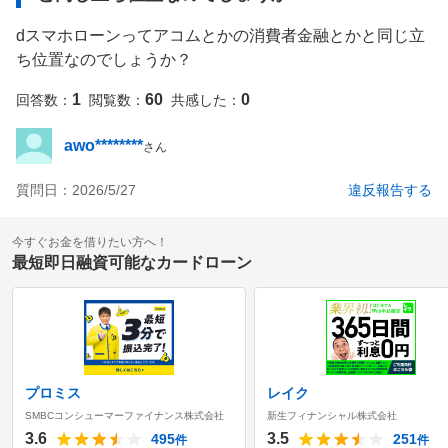
dスマホローンってアコムとかの消費者金融とかと同じ立
ち位置なのでしょうか？
1
60
0
回答数：
閲覧数：
共感した：
awo********
さん
質問日：
2026/5/27
違反報告する
今すぐお金を借りたい方へ！
最短即日融資可能なカードローン
プロミス
レイク
SMBCコンシューマーファイナンス株式会社
新生フィナンシャル株式会社
3.6
3.5
495
251
件
件