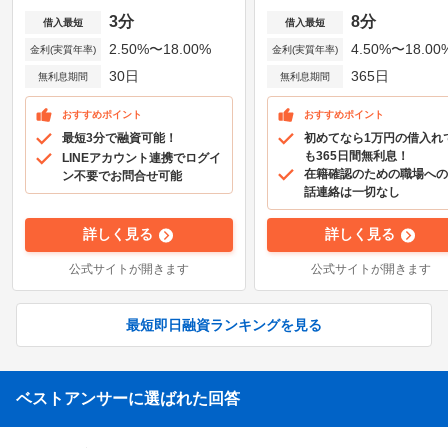
3分
8分
借入最短
借入最短
2.50%〜18.00%
4.50%〜18.00
金利(実質年率)
金利(実質年率)
30日
365日
無利息期間
無利息期間
おすすめポイント
おすすめポイント
最短3分で融資可能！
初めてなら1万円の借入れ
も365日間無利息！
LINEアカウント連携でログイ
在籍確認のための職場への
ン不要でお問合せ可能
話連絡は一切なし
詳しく見る
詳しく見る
公式サイトが開きます
公式サイトが開きます
最短即日融資ランキングを見る
ベストアンサーに選ばれた回答