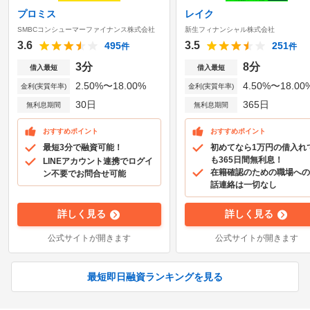
プロミス
レイク
SMBCコンシューマーファイナンス株式会社
新生フィナンシャル株式会社
3.6
3.5
495
251
件
件
3分
8分
借入最短
借入最短
2.50%〜18.00%
4.50%〜18.00
金利(実質年率)
金利(実質年率)
30日
365日
無利息期間
無利息期間
おすすめポイント
おすすめポイント
最短3分で融資可能！
初めてなら1万円の借入れ
も365日間無利息！
LINEアカウント連携でログイ
在籍確認のための職場への
ン不要でお問合せ可能
話連絡は一切なし
詳しく見る
詳しく見る
公式サイトが開きます
公式サイトが開きます
最短即日融資ランキングを見る