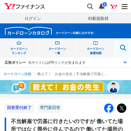
Yahoo!ファイナンス
検索
通知
i
ログイン
ID新規取得
カードローン比較におすすめ
カードローン
カードローン
カードローン
ランキング
一覧
基礎知識
広告ポリシー
当サイトにはPRリンクが含まれます
カードローン比較
教えて！ お金の先生｜不当解雇で労基に行きたいのですが 働いてた場所ではなく県外に住んでるので 働いてた場所の労働基準監督署には行くことが難しいのですが、県外の労基でも担当してくれるのでしょうか？
回答受付終了
専門家回答
不当解雇で労基に行きたいのですが 働いてた場
所ではなく県外に住んでるので 働いてた場所の