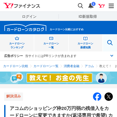
Yahoo!ファイナンス
検索
通知
i
ログイン
ID新規取得
カードローン比較におすすめ
カードローン
カードローン
カードローン
ランキング
一覧
基礎知識
広告ポリシー
当サイトにはPRリンクが含まれます
カードローン比較
カードローン一覧
消費者金融
アコム
解決済み
アコムのショッピング枠20万円弱の残借入をカ
ードローンに変更できますか(返済専用で希望) カ