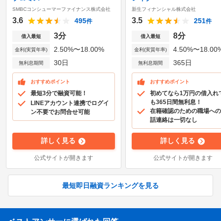
SMBCコンシューマーファイナンス株式会社
新生フィナンシャル株式会社
3.6
3.5
495
251
件
件
3分
8分
借入最短
借入最短
2.50%〜18.00%
4.50%〜18.00
金利(実質年率)
金利(実質年率)
30日
365日
無利息期間
無利息期間
おすすめポイント
おすすめポイント
最短3分で融資可能！
初めてなら1万円の借入れ
も365日間無利息！
LINEアカウント連携でログイ
在籍確認のための職場への
ン不要でお問合せ可能
話連絡は一切なし
詳しく見る
詳しく見る
公式サイトが開きます
公式サイトが開きます
最短即日融資ランキングを見る