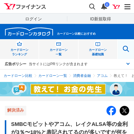
Yahoo!ファイナンス
検索
通知
i
ログイン
ID新規取得
カードローン比較におすすめ
カードローン
カードローン
カードローン
ランキング
一覧
基礎知識
広告ポリシー
当サイトにはPRリンクが含まれます
カードローン比較
カードローン一覧
消費者金融
アコム
解決済み
SMBCモビットやアコム、レイクALSA等の金利
が3％〜18%と表記されてるのが多いですが何を