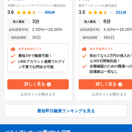
SMBCコンシューマーファイナンス株式会社
新生フィナンシャル株式会社
3.6
3.5
495
251
件
件
3分
8分
借入最短
借入最短
2.50%〜18.00%
4.50%〜18.00
金利(実質年率)
金利(実質年率)
30日
365日
無利息期間
無利息期間
おすすめポイント
おすすめポイント
最短3分で融資可能！
初めてなら1万円の借入れ
も365日間無利息！
LINEアカウント連携でログイ
在籍確認のための職場への
ン不要でお問合せ可能
話連絡は一切なし
詳しく見る
詳しく見る
公式サイトが開きます
公式サイトが開きます
最短即日融資ランキングを見る