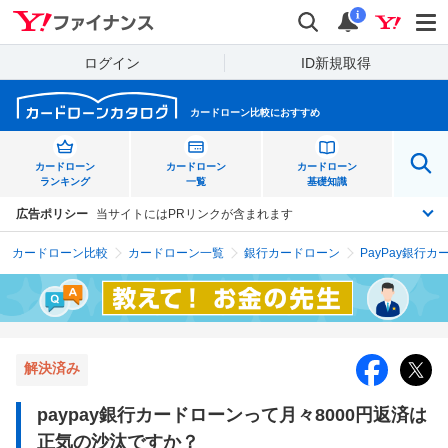
Yahoo!ファイナンス
検索
通知
i
ログイン
ID新規取得
カードローン比較におすすめ
カードローン
カードローン
カードローン
ランキング
一覧
基礎知識
広告ポリシー
当サイトにはPRリンクが含まれます
カードローン比較
カードローン一覧
銀行カードローン
PayPay銀行
解決済み
paypay銀行カードローンって月々8000円返済は
正気の沙汰ですか？