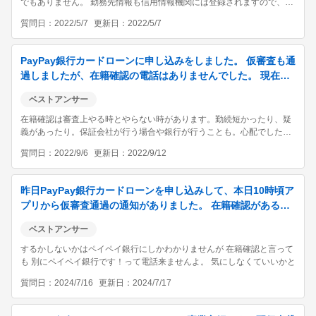
でもありません。 勤務先情報も信用情報機関には登録されますので、既
に持ってる他社のクレカなどで登録されてる勤務先が今回申し込み時の
質問日
2022/5/7
更新日
2022/5/7
勤務先と同じ場合は、継続して勤務してると判断して在籍確認しないケ
ースも多いです。その方が人件費も抑...
PayPay銀行カードローンに申し込みをしました。 仮審査も通
過しましたが、在籍確認の電話はありませんでした。 現在、
本審査になっていますが、在籍確認の電...
ベストアンサー
在籍確認は審査上やる時とやらない時があります。勤続短かったり、疑
義があったり。保証会社が行う場合や銀行が行うことも。心配でした
ら、コールセンターに連絡し、在籍確認はいつごろ来ますか？と聞いて
質問日
2022/9/6
更新日
2022/9/12
みては？
昨日PayPay銀行カードローンを申し込みして、本日10時頃ア
プリから仮審査通過の通知がありました。 在籍確認があるの
を知らずに申し込みしてしまったのです...
ベストアンサー
するかしないかはペイペイ銀行にしかわかりませんが 在籍確認と言って
も 別にペイペイ銀行です！って電話来ませんよ。 気にしなくていいかと
質問日
2024/7/16
更新日
2024/7/17