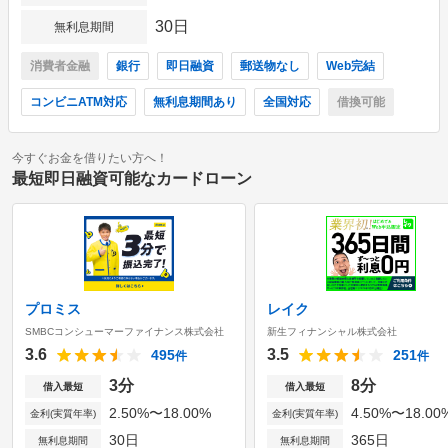
30日
無利息期間
消費者金融
銀行
即日融資
郵送物なし
Web完結
コンビニATM対応
無利息期間あり
全国対応
借換可能
今すぐお金を借りたい方へ！
最短即日融資可能なカードローン
プロミス
レイク
SMBCコンシューマーファイナンス株式会社
新生フィナンシャル株式会社
3.6
3.5
495
251
件
件
3分
8分
借入最短
借入最短
2.50%〜18.00%
4.50%〜18.00
金利(実質年率)
金利(実質年率)
30日
365日
無利息期間
無利息期間