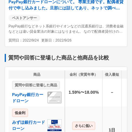
PayPay銀行カードローンについて。 専業主婦です。配偶者貸
付で申し込みました。旦那には話してあり、ネットで調べた
ら在籍確認が必ずあると書いてあったので いつ
ベストアンサー
PayPay銀行などネット系銀行やイオンなどの流通系銀行は、消費者金融
などとは違い貸金業法の対象にはなりません。 なので配偶者貸付けの場
合はご主人の収入証明書も必要ありませんし、もちろん在籍確認もない
質問日
2022/9/24
更新日
2022/9/26
です。 申込者である質問者様への確認の電話があるだけですね。
質問や回答に登場した商品と他商品を比較
商品
金利（実質年率）
借入最短
無
質問や回答に登場した商品
1.59%〜18.00%
－
PayPay銀行カー
ドローン
低金利
みずほ銀行カード
さらに低い
ローン
1日