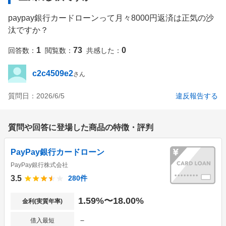
paypay銀行カードローンって月々8000円返済は正気の沙
汰ですか？
1
73
0
回答数：
閲覧数：
共感した：
c2c4509e2
さん
質問日：
2026/6/5
違反報告する
質問や回答に登場した商品の特徴・評判
PayPay銀行カードローン
PayPay銀行株式会社
3.5
280
件
1.59%〜18.00%
金利(実質年率)
－
借入最短