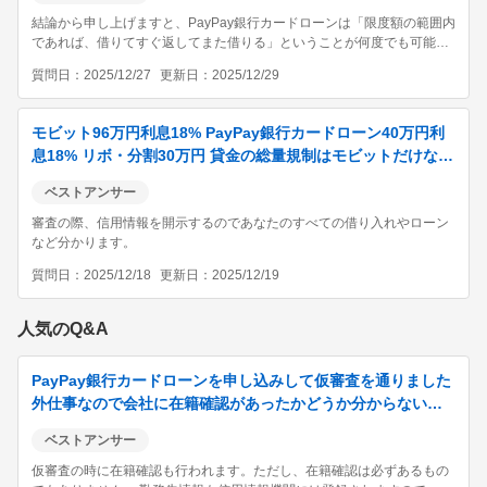
結論から申し上げますと、PayPay銀行カードローンは「限度額の範囲内
であれば、借りてすぐ返してまた借りる」ということが何度でも可能で
す。 これは「極度型」という仕組みのローンだからです。例えば限度額
質問日
2025/12/27
更新日
2025/12/29
が50万円なら、10万円借りて残りの枠が40万円になっても、その10万
円をアプリやATMで返...
モビット96万円利息18% PayPay銀行カードローン40万円利
息18% リボ・分割30万円 貸金の総量規制はモビットだけなら
貸金他社にはモビッ...
ベストアンサー
審査の際、信用情報を開示するのであなたのすべての借り入れやローン
など分かります。
質問日
2025/12/18
更新日
2025/12/19
人気のQ&A
PayPay銀行カードローンを申し込みして仮審査を通りました
外仕事なので会社に在籍確認があったかどうか分からないの
ですが、在籍確認はどのタイミングでする...
ベストアンサー
仮審査の時に在籍確認も行われます。ただし、在籍確認は必ずあるもの