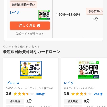
無利息期間が長い
さらに早い
レイク
4.50%〜18.00%
8分
詳しく見る
公式サイトが開きます
今すぐお金を借りたい方へ！
最短即日融資可能なカードローン
プロミス
レイク
SMBCコンシューマーファイナンス株式会社
新生フィナンシャル株式会社
3.6
3.5
495
251
件
件
3分
8分
借入最短
借入最短