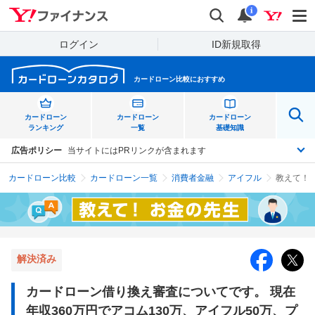
Yahoo!ファイナンス
検索
通知
i
ログイン
ID新規取得
カードローン比較におすすめ
カードローン
カードローン
カードローン
ランキング
一覧
基礎知識
広告ポリシー
当サイトにはPRリンクが含まれます
カードローン比較
カードローン一覧
消費者金融
アイフル
解決済み
カードローン借り換え審査についてです。 現在
年収360万円でアコム130万、アイフル50万、プ