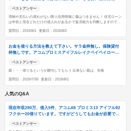
傷がついたりはしないですか？ また、住宅ロ...
ベストアンサー
滞納や支払いの遅れがない限り信用情報に傷はつきません！ 住宅ローン
は年収と現在どれだけの借入れがあるかで返済能力を判断しますので、
借金があるよりない方が通りやすくなります。 マイカーローンやクレカ
質問日
2026/8/1
更新日
2026/8/2
の支払い状況は実績になると思います。
お金を借りる方法を教えて下さい。サラ金枠無し。保険貸付
枠無しです。アコムプロミスアイフルレイクペイペイローン
楽天スーパーローンauローンすべての枠がなくな...
ベストアンサー
親・・・借りるというか贈与してもらう 出来ない親は、失格
質問日
2026/7/30
更新日
2026/8/1
人気のQ&A
現在年収290万、借入5件、アコム68 プロミス13 アイフル92
フクホー20借りています。ですがどうしてもお金が必要で
す。貸してくれそうなところまとめ...
ベストアンサー