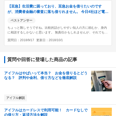
【至急】生活費に困っており、至急お金を借りたいのです
が、消費者金融の審査に落ち借りれません。 今日4社ほど電話
を掛けたところ、アコム、アイフル、レイク、モ...
ベストアンサー
ちょっと難しそうですね。比較的話がしやすい知人の方に頼むか、身内
に相談するしかないと思います。 無責任かもしれませんが、それでも非
合法な業者は避けるべきかと思います。
質問日
2018/9/17
更新日
2018/10/1
質問や回答に登場した商品の記事
アイフルはやばいって本当？ お金を借りるとどう
なる？ 評判や金利、借り方などを徹底解説
アイフル解説
アイフルはカードレスで利用可能！ カードなしで
の借り方・返済方法を解説