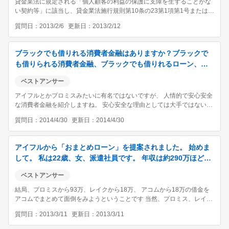
貸金業法に規定される「個人顧客の利益の保護に支障を生ずることがな
い契約等」に該当し、貸金業法施行規則第10条の23第1項第1号または第
1号の2に基づく商品です。 （現在のお借入が年収の1/3を超えている場
質問日
2013/2/6
更新日
2013/2/12
合でも審査可能です。） ■同規則第10条の23第1項第1号に基づき借換え
する場合は、以...
ブラックでも借りれる消費者金融はありますか？ブラックで
も借りられる消費者金融、ブラックでも借りれるローン、誰
でも借りれる金融があれば参考までに教えてほしい...
ベストアンサー
アイフルとかプロミスみたいに有名ではないですが、 人情的で安心安全
な消費者金融を紹介しますね。 安心安全な理由としては大手ではないだ
けに 人情的で、考慮してくれると感じました。 借りれる範囲では、実質
質問日
2014/4/30
更新日
2014/4/30
年率５．８％からで、 キャッシング限度額は最大５００万円までです。
また、低所得などの都...
アイフルから「おまとめローン」を提案されました。 始めま
して。 私は22歳、女、派遣社員です。 年収は約290万ほどで
す。 今、アイフルから2万、プ...
ベストアンサー
結局、プロミスから93万、レイクから18万、 アコムから18万の借金を
アコムでまとめて面倒をみようということです 当然、プロミス、レイ
ク、アコムを完済して、契約を解除してください そうでないと、借金が
質問日
2013/3/11
更新日
2013/3/11
倍になるので、今度は本当に多重債務でのた打ち回ります そして自己破
産です。 他は全て解...