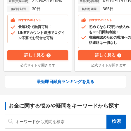
2.50%〜18.00%
4.50%〜18.00
金利(実質年率)
金利(実質年率)
30日
365日
無利息期間
無利息期間
おすすめポイント
おすすめポイント
最短3分で融資可能！
初めてなら1万円の借入れ
も365日間無利息！
LINEアカウント連携でログイ
在籍確認のための職場への
ン不要でお問合せ可能
話連絡は一切なし
詳しく見る
詳しく見る
公式サイトが開きます
公式サイトが開きます
最短即日融資ランキングを見る
お金に関する悩みや疑問をキーワードから探す