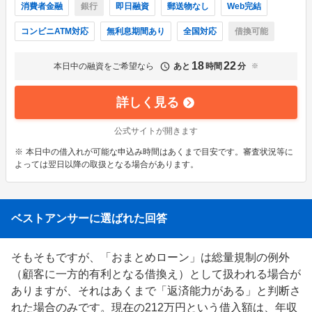
消費者金融
銀行
即日融資
郵送物なし
Web完結
コンビニATM対応
無利息期間あり
全国対応
借換可能
18
22
本日中の融資をご希望なら
あと
時間
分
※
詳しく見る
公式サイトが開きます
※
本日中の借入れが可能な申込み時間はあくまで目安です。審査状況等に
よっては翌日以降の取扱となる場合があります。
ベストアンサーに選ばれた回答
そもそもですが、「おまとめローン」は総量規制の例外
（顧客に一方的有利となる借換え）として扱われる場合が
ありますが、それはあくまで「返済能力がある」と判断さ
れた場合のみです。現在の212万円という借入額は、年収