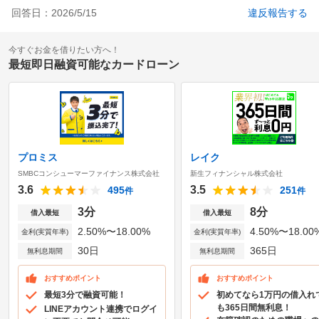
回答日：
2026/5/15
違反報告する
今すぐお金を借りたい方へ！
最短即日融資可能なカードローン
プロミス
レイク
SMBCコンシューマーファイナンス株式会社
新生フィナンシャル株式会社
3.6
3.5
495
251
件
件
3分
8分
借入最短
借入最短
2.50%〜18.00%
4.50%〜18.00
金利(実質年率)
金利(実質年率)
30日
365日
無利息期間
無利息期間
おすすめポイント
おすすめポイント
最短3分で融資可能！
初めてなら1万円の借入れ
も365日間無利息！
LINEアカウント連携でログイ