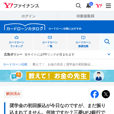
Yahoo!ファイナンス
検索
通知
i
ログイン
ID新規取得
カードローン比較におすすめ
カードローン
カードローン
カードローン
ランキング
一覧
基礎知識
広告ポリシー
当サイトにはPRリンクが含まれます
カードローン比較
教えて！ お金の先生｜奨学金の初回振込が今日なのですが、まだ振り込まれてません。何故ですか？三菱UFJ銀行です。
解決済み
奨学金の初回振込が今日なのですが、まだ振り
込まれてません。何故ですか？三菱UFJ銀行で