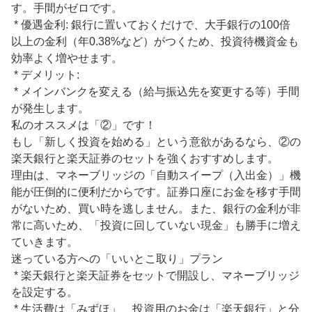
す。手間がゼロです。

 * 優遇金利: 銀行に置いておくだけで、大手銀行の100倍
以上の金利（年0.38%など）がつくため、投資待機資金も
効率よく増やせます。

 * デメリット:

 * メインバンクを変える（給与振込先を変更する等）手間
が発生します。

私のオススメは「②」です！

もし「新しく投資を始める」という意欲があるなら、②の
楽天銀行と楽天証券のセットを強くおすすめします。

理由は、マネーブリッジの「自動スイープ（入出金）」機
能が圧倒的に便利だからです。証券口座にお金を移す手間
がないため、買い時を逃しません。また、銀行の金利が非
常に高いため、「投資に回していない現金」も勝手に増え
ていきます。

迷っている方への「いいとこ取り」プラン

 * 楽天銀行と楽天証券をセットで開設し、マネーブリッジ
を設定する。

 * 生活費は「みずほ」、投資用のお金は「楽天銀行」と分