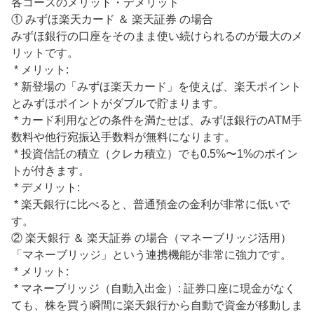
各コースのメリット・デメリット

① みずほ楽天カード ＆ 楽天証券 の場合

みずほ銀行の口座をそのまま使い続けられるのが最大のメ
リットです。

 * メリット:

 * 新登場の「みずほ楽天カード」を使えば、楽天ポイント
とみずほポイントがダブルで貯まります。

 * カード利用などの条件を満たせば、みずほ銀行のATM手
数料や他行宛振込手数料が無料になります。

 * 投資信託の積立（クレカ積立）でも0.5%〜1%のポイン
トが付きます。

 * デメリット:

 * 楽天銀行に比べると、普通預金の金利が非常に低いで
す。

② 楽天銀行 ＆ 楽天証券 の場合（マネーブリッジ活用）

「マネーブリッジ」という連携機能が非常に強力です。

 * メリット:

 * マネーブリッジ（自動入出金）: 証券口座に現金がなく
ても、株を買う瞬間に楽天銀行から自動で資金が移動しま