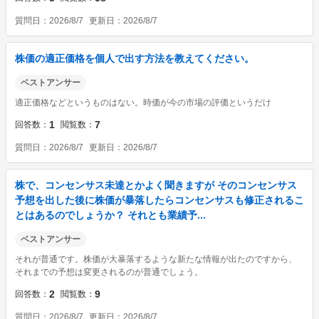
す。 ちなみに… Ｓ＆Ｐが上がった理由ですが… ①ＡＩ関連の好決算 ...
質問日
2026/8/7
更新日
2026/8/7
株価の適正価格を個人で出す方法を教えてください。
ベストアンサー
適正価格などというものはない。時価が今の市場の評価というだけ
1
7
回答数
閲覧数
質問日
2026/8/7
更新日
2026/8/7
株で、コンセンサス未達とかよく聞きますが そのコンセンサス
予想を出した後に株価が暴落したらコンセンサスも修正されるこ
とはあるのでしょうか？ それとも業績予...
ベストアンサー
それが普通です。株価が大暴落するような新たな情報が出たのですから、
それまでの予想は変更されるのが普通でしょう。
2
9
回答数
閲覧数
質問日
2026/8/7
更新日
2026/8/7