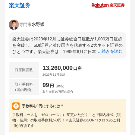
楽天証券
専門家
水野崇
楽天証券は2023年12月に証券総合口座数が1,000万口座超
を突破し、SBI証券と並び国内を代表する2大ネット証券の
...続きを読む
ひとつです。楽天証券は、1999年6月に日本で初めてイン
ターネット専業の証券会社としてサービスを開始し、前身
は三井住友銀行系の「DLJディレクトSFG証券」です。私
13,260,000
口座
口座開設数
自身もDLJディレクトSFG証券時代に口座を開設していま
2025年12月集計
す。2003年11月に楽天グループによって買収され、2004
年7月に現在の「楽天証券」へと社名変更されました。楽
99
取引手数料
円
（税込）
天証券で提供されている株式トレードツール「マーケット
（国内現物）
取引金額10万円の場合
スピード」は、前身のDLJディレクトSFG証券が2000年に
提供開始した取引ツール。当時から他社を凌ぐ高機能トレ
手数料を0円にするには？
ードツールとして投資家・トレーダーに絶大な支持を集
め、操作性や機能面など今なお進化を続けながら、多くの
手数料コースを「ゼロコース」に変更いただくことで国内株式（現
物・信用）の取引手数料が0円！※楽天証券のSOR/Rクロスのご利
楽天証券ユーザーに愛用されています。楽天証券の取引手
用が必須です
数料は業界最安値水準。国内株式・米国株式・中国株式・
投資信託・FX・CFD・バイナリーオプション・純金積立