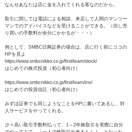
なんせあなたは店に金を入れてくれる客なのだから。

取引に関しては電話による相談、来店して人間のマンツー
マンでのアドバイスなどを受けることができる。（但し売
り買いの手数料が余分にかかるが・・・）

例として、SMBC日興証券の場合は、店に行く前にココの
HPを見よ

https://www.smbcnikko.co.jp/first/learn/stock/

はじめての株式投資（初心者向け）

https://www.smbcnikko.co.jp/first/learn/inv/

はじめての投資信託（初心者向け）

みずほ証券でも同じようなことをHPに書いてあるし、対
人サービスをやってくれる。

少々高い取引手数料払って、1～2年株取引を実際に自分
でやってみて、「一人で株取引出来るもん！」となった