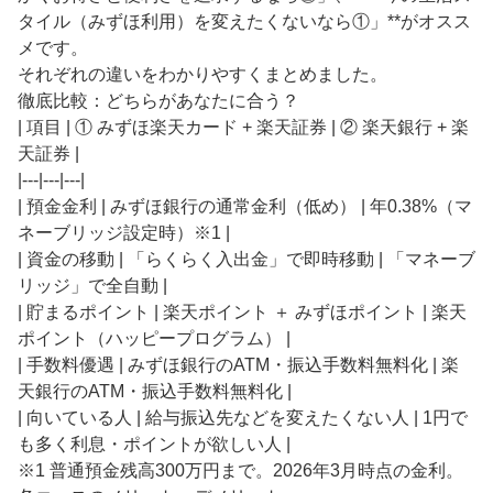
タイル（みずほ利用）を変えたくないなら①」**がオスス
メです。

それぞれの違いをわかりやすくまとめました。

徹底比較：どちらがあなたに合う？

| 項目 | ① みずほ楽天カード + 楽天証券 | ② 楽天銀行 + 楽
天証券 |

|---|---|---|

| 預金金利 | みずほ銀行の通常金利（低め） | 年0.38%（マ
ネーブリッジ設定時）※1 |

| 資金の移動 | 「らくらく入出金」で即時移動 | 「マネーブ
リッジ」で全自動 |

| 貯まるポイント | 楽天ポイント ＋ みずほポイント | 楽天
ポイント（ハッピープログラム） |

| 手数料優遇 | みずほ銀行のATM・振込手数料無料化 | 楽
天銀行のATM・振込手数料無料化 |

| 向いている人 | 給与振込先などを変えたくない人 | 1円で
も多く利息・ポイントが欲しい人 |

※1 普通預金残高300万円まで。2026年3月時点の金利。
