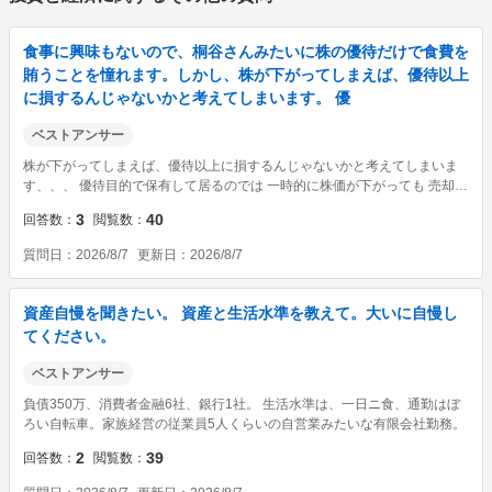
食事に興味もないので、桐谷さんみたいに株の優待だけで食費を
賄うことを憧れます。しかし、株が下がってしまえば、優待以上
に損するんじゃないかと考えてしまいます。 優
ベストアンサー
株が下がってしまえば、優待以上に損するんじゃないかと考えてしまいま
す、、、 優待目的で保有して居るのでは 一時的に株価が下がっても 売却し
なければ損失は確定しません そのまま保有継続して何十年後には その株価
3
40
回答数
閲覧数
はどうなっているかです 配当、優待目的などでは 超長期保有するのが一般
的でしょう ...
質問日
2026/8/7
更新日
2026/8/7
資産自慢を聞きたい。 資産と生活水準を教えて。大いに自慢し
てください。
ベストアンサー
負債350万、消費者金融6社、銀行1社。 生活水準は、一日ニ食、通勤はぼ
ろい自転車。家族経営の従業員5人くらいの自営業みたいな有限会社勤務。
2
39
回答数
閲覧数