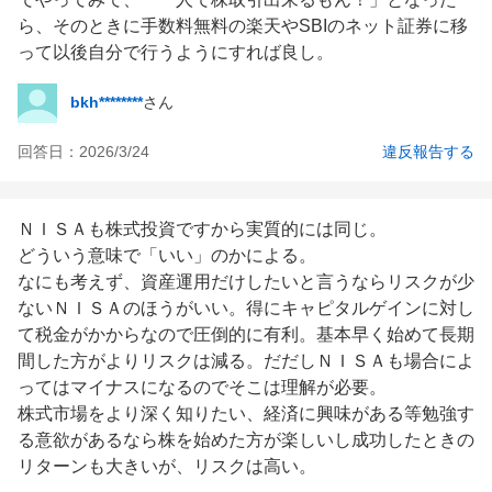
ら、そのときに手数料無料の楽天やSBIのネット証券に移
って以後自分で行うようにすれば良し。
bkh********
さん
回答日：
2026/3/24
違反報告する
ＮＩＳＡも株式投資ですから実質的には同じ。

どういう意味で「いい」のかによる。

なにも考えず、資産運用だけしたいと言うならリスクが少
ないＮＩＳＡのほうがいい。得にキャピタルゲインに対し
て税金がかからなので圧倒的に有利。基本早く始めて長期
間した方がよりリスクは減る。だだしＮＩＳＡも場合によ
ってはマイナスになるのでそこは理解が必要。

株式市場をより深く知りたい、経済に興味がある等勉強す
る意欲があるなら株を始めた方が楽しいし成功したときの
リターンも大きいが、リスクは高い。
