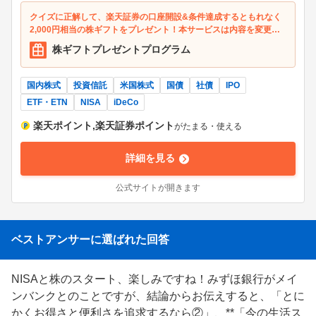
など、豊富な投資商品の取り扱いで初心者から上級者まで
クイズに正解して、楽天証券の口座開設&条件達成するともれなく
幅広い投資家のニーズを満たしてくれます。楽天証券のNI
2,000円相当の株ギフトをプレゼント！本サービスは内容を変更も
SA口座（つみたて投資枠）は、投資信託の積立をクレジ
しくは中止する場合があります。
株ギフトプレゼントプログラム
ットカードで決済できる「クレカ積立」に対応。楽天ブラ
ックカードの決済で最大2％、楽天プレミアムカードの決
国内株式
済で最大1％など、積立投資時の決済額に応じて楽天ポイ
投資信託
米国株式
国債
社債
IPO
ントがたまります。楽天証券のクレカ積立は、2023年2月
ETF・ETN
NISA
iDeCo
から近年値上がりが続く金の現物投資にも対応。毎月1,00
楽天ポイント,楽天証券ポイント
がたまる・使える
0円から投資できる純金積立でも楽天ポイントをためるこ
ともできますし、貯まった楽天ポイントは楽天証券の「ポ
詳細を見る
イント投資」にも回せます。楽天証券に投資を一元化すれ
ば、楽天ポイントを賢く活用できて、より効率的な資産形
公式サイトが開きます
成を実現できるでしょう。取引実績に応じた楽天ポイント
のためやすさからも、「楽天経済圏」を有効活用したい楽
天ユーザーには欠かすことができないネット証券です。※
掲載情報は2025年6月時点
ベストアンサーに選ばれた回答
NISAと株のスタート、楽しみですね！みずほ銀行がメイ
ンバンクとのことですが、結論からお伝えすると、「とに
かくお得さと便利さを追求するなら②」、**「今の生活ス