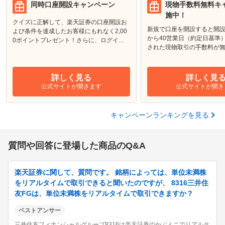
同時口座開設キャンペーン
現物手数料無料キ
施中！
クイズに正解して、楽天証券の口座開設お
新規で口座を開設すると開
よび条件を達成したお客様にもれなく2,00
から40営業日（約定日基準
0ポイントプレゼント！さらに、ログイン
された現物取引の手数料が
してエントリーし、楽天銀行の口座開設＆
条件達成でもれなく現金1,000円をプレゼ
ント！
詳しく見る
詳しく見
公式サイトが開きます
公式サイトが開き
キャンペーンランキングを見る
質問や回答に登場した商品のQ&A
楽天証券に関して、質問です。 銘柄によっては、単位未満株
をリアルタイムで取引できると聞いたのですが、 8316三井住
友FGは、単位未満株をリアルタイムで取引できますか？
ベストアンサー
三井住友フィナンシャルグループ8316は楽天証券のかぶミニでリアルタ