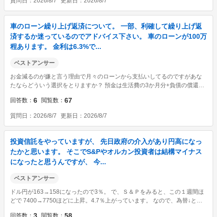
質問日
2026/8/7
更新日
2026/8/7
車のローン繰り上げ返済について。 一部、利確して繰り上げ返
済するか迷っているのでアドバイス下さい。 車のローンが100万
程あります。 金利は6.3%で...
ベストアンサー
お金減るのが嫌と言う理由で月々のローンから支払いしてるのですがあな
たならどういう選択をとりますか？ 預金は生活費の3か月分+負債の償還費
3か月分を残して返済に充てます。 それで足りない場合には、投資を引き上
6
67
回答数
閲覧数
げて返済します。 私は予備費(最近流行りの言葉だと生活防衛資金)は3か月
で充分派...
質問日
2026/8/7
更新日
2026/8/7
投資信託をやっていますが、 先日政府の介入があり円高になっ
たかと思います。 そこでS&Pやオルカン投資者は結構マイナス
になったと思うんですが、 今...
ベストアンサー
ドル円が163→158になったので3％。 で、Ｓ＆Ｐをみると、この１週間ほ
どで 7400→7750ほどに上昇。4.7％上がっています。 なので、為替↓とイ
ンデックス↑でインデックスの上りが大きかったので、基準価格は上がりま
3
58
回答数
閲覧数