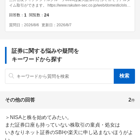
イム取引ができます。 https://www.rakuten-sec.co.jp/web/domestic/ols/li
neup/ 1株からの少額投資でも株式市場が開いている時間帯であればその
1
24
回答数
閲覧数
時点での価格を見ながら即座に売買を行うことが可能。
質問日
2026/8/6
更新日
2026/8/7
証券に関する悩みや疑問を
キーワードから探す
その他の回答
2
件
＞NISAと株を始めてみたい。

まだ証券口座も持っていない株取引の童貞・処女は

いきなりネット証券のSBIや楽天に申し込まないほうがよ
い。
