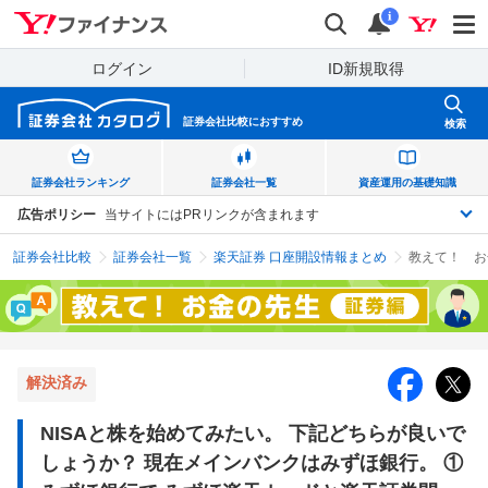
Yahoo!ファイナンス
検索
通知
i
ログイン
ID新規取得
証券会社比較に
おすすめ
検索
証券会社
ランキング
証券会社
一覧
資産運用の
基礎知識
広告ポリシー
当サイトにはPRリンクが含まれます
証券会社比較
証券会社一覧
楽天証券 口座開設情報まとめ
解決済み
NISAと株を始めてみたい。 下記どちらが良いで
しょうか？ 現在メインバンクはみずほ銀行。 ①