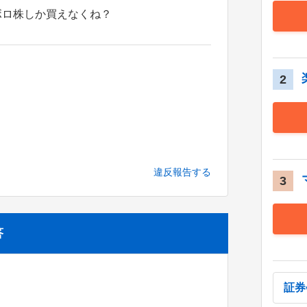
ボロ株しか買えなくね？
。
2
違反報告する
3
答
証券