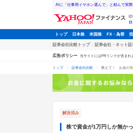
AIに「仕事用イヤホン選んで」と頼んで実
I
ロ
トップ
日本株
米国株
FX・為替
証券会社比較トップ
証券会社・ネット証
広告ポリシー
当サイトにはPRリンクが含まれ
トップ
証券会社比較
解決済み
株で資金が1万円しか無か