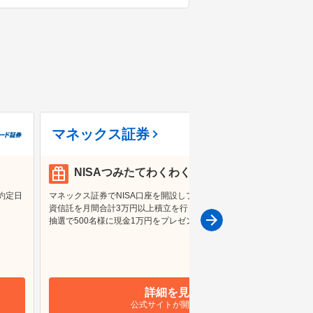
マネックス証券
NISAつみたてわくわくプログラム
約定日
マネックス証券でNISA口座を開設しプログラムへエントリー&投
資信託を月間合計3万円以上積立を行ったお客様の中から、毎月
抽選で500名様に現金1万円をプレゼント！
詳細を見る
公式サイトが開きます