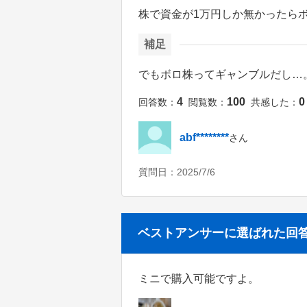
株で資金が1万円しか無かったら
補足
でもボロ株ってギャンブルだし…
4
100
0
回答数：
閲覧数：
共感した：
abf********
さん
質問日：
2025/7/6
ベストアンサーに選ばれた回
ミニで購入可能ですよ。