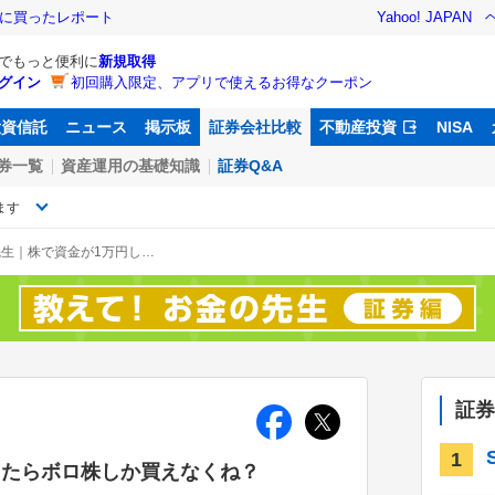
際に買ったレポート
Yahoo! JAPAN
Dでもっと便利に
新規取得
グイン
初回購入限定、アプリで使えるお得なクーポン
投資信託
ニュース
掲示板
証券会社比較
不動産投資
NISA
券一覧
資産運用の基礎知識
証券Q&A
ます
教えて！ お金の先生｜株で資金が1万円しか無かったらボロ株しか買えなくね？
証券
1
ったらボロ株しか買えなくね？