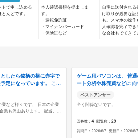
ットで申し込める
本人確認書類を提出しま
自宅に送付される
ほとんどです。
す。
け取りが必要な証
運転免許証
も。スマホの操作
マイナンバーカード
人確認を完了でき
保険証など
な会社もでてきて
うとしたら銘柄の横に赤字で
ゲーム用パソコンは、 普通
予定になっています。 この
ート分析や株売買などに 
しょ...
ベストアンサー
企業など様々です。 日本の企業
全く関係ないです。
企業も沢山あります。 配当、優
決算月です。 決算発表は決算
4
29
回答数
閲覧数
んどです。 なので、決算発表日
質問日
2026/8/7
更新日
2026/8/