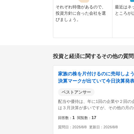
それぞれ特徴があるので、
最近はネ
投資方針に合った会社を選
ところが
びましょう。
投資と経済に関するその他の質問
家族の株を片付けるのに売却しよ
決算マークが出ていて今日決算発表
場合今日は売却しないほうがいいので
ベストアンサー
配当や優待は、年に1回の企業や２回の
は３月決算が多いですが、その他の月の
待の権利確定日は、決算発表ではなく、
1
17
回答数
閲覧数
後、４５日以内に公開される企業がほと
の売却で、配当や優待の影...
質問日
2026/8/8
更新日
2026/8/8