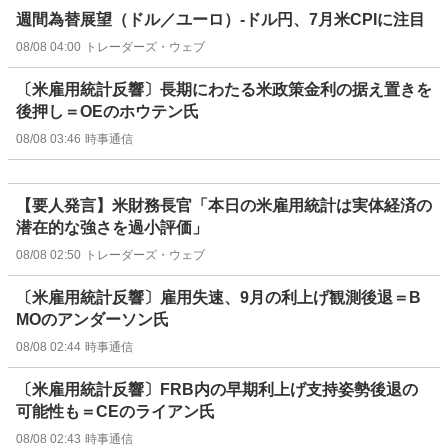
週間為替展望（ドル／ユーロ）-ドル円、7月米CPIに注目
08/08 04:00
トレーダーズ・ウェブ
〔米雇用統計反響〕長期にわたる米政策金利の据え置きを
後押し＝OEのホウテン氏
08/08 03:46
時事通信
【要人発言】米財務長官「本日の米雇用統計は実体経済の
潜在的な強さを過小評価」
08/08 02:50
トレーダーズ・ウェブ
〔米雇用統計反響〕雇用失速、9月の利上げ観測後退＝B
MOのアンダーソン氏
08/08 02:44
時事通信
〔米雇用統計反響〕FRB内の早期利上げ支持姿勢後退の
可能性も＝CEのライアン氏
08/08 02:43
時事通信