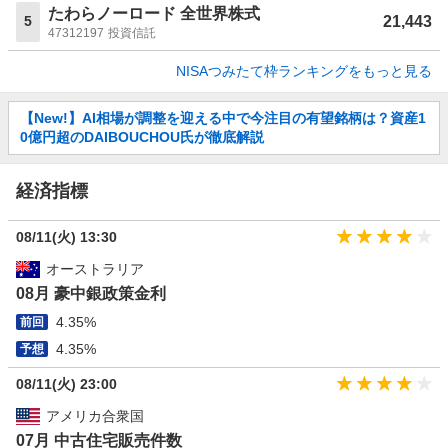
たわらノーロード 全世界株式
21,443
5
47312197
投資信託
NISAつみたて枠ランキングをもっと見る
お
【New!】AI相場が調整を迎える中で今注目の有望銘柄は？資産1
知
0億円超のDAIBOUCHOU氏が徹底解説
ら
せ
経済指標
08/11(火) 13:30
オーストラリア
08月 豪中銀政策金利
4.35%
前回
4.35%
予想
08/11(火) 23:00
アメリカ合衆国
07月 中古住宅販売件数