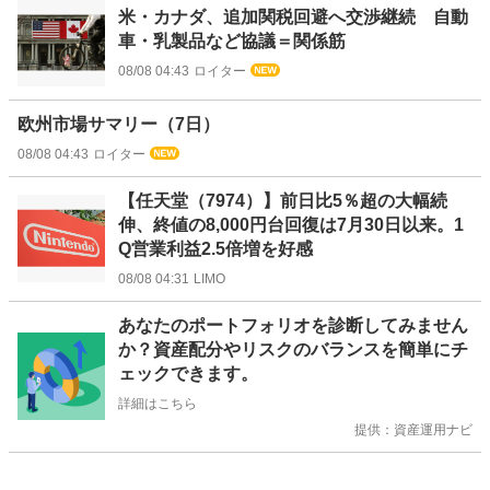
米・カナダ、追加関税回避へ交渉継続 自動
車・乳製品など協議＝関係筋
08/08 04:43
ロイター
欧州市場サマリー（7日）
08/08 04:43
ロイター
【任天堂（7974）】前日比5％超の大幅続
伸、終値の8,000円台回復は7月30日以来。1
Q営業利益2.5倍増を好感
08/08 04:31
LIMO
お
あなたのポートフォリオを診断してみません
知
か？資産配分やリスクのバランスを簡単にチ
ら
ェックできます。
せ
詳細はこちら
提供：資産運用ナビ