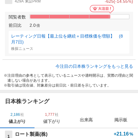
-625
(
-14.55
)
429A
東証PRM
%
閲覧者数
前日比
2.0
倍
レーティング日報【最上位を継続＋目標株価を増額】 (8
月7日)
株探ニュース
今注目の日本株ランキングをもっと見る
注目理由の参考として表示しているニュースや適時開示は、実際の理由と関
連しない場合があります。
取引値は現在値、対象差分は前日比・前日差を示しています。
日本株ランキング
2,186
社
1,777
社
出来高
掲示板
値上がり
値下がり
+21.16
ロート製薬(株)
%
1