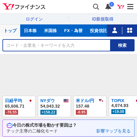
i
ログイン
ID新規取得
主
トップ
日本株
米国株
FX・為替
投資信託
ニュース
な
サ
銘
検索
ー
柄
ビ
を
ス
検
索
主
日経平均
NYダウ
米ドル/円
TOPIX
要
4,074.93
65,606.71
54,043.32
157.48
株
+19.08
-76.55
+158.22
-0.95
価
今日の株式市場を動かす要因は？
指
テック主導の二極化モード
影響マップを見る
数