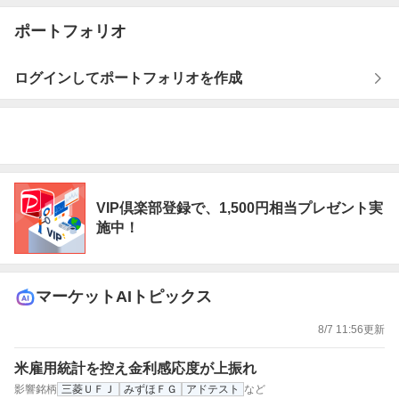
ポートフォリオ
ログインしてポートフォリオを作成
お
知
VIP倶楽部登録で、1,500円相当プレゼント実
ら
施中！
せ
マーケットAIトピックス
8/7 11:56更新
米雇用統計を控え金利感応度が上振れ
影響銘柄
三菱ＵＦＪ
みずほＦＧ
アドテスト
など