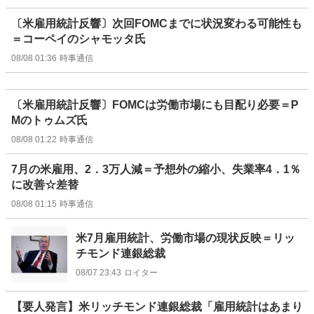
〔米雇用統計反響〕次回FOMCまでに状況変わる可能性も
＝コーペイのシャモッタ氏
08/08 01:36
時事通信
〔米雇用統計反響〕FOMCは労働市場にも目配り必要＝P
Mのトゥムズ氏
08/08 01:22
時事通信
7月の米雇用、2．3万人減＝予想外の縮小、失業率4．1％
に改善☆差替
08/08 01:15
時事通信
米7月雇用統計、労働市場の現状反映＝リッ
チモンド連銀総裁
08/07 23:43
ロイター
【要人発言】米リッチモンド連銀総裁「雇用統計はあまり