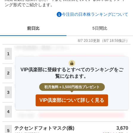
ング形式でご紹介します。
今注目の日本株ランキングについて
前日比
5日間比
8/7 20:10
更新
（
8/7 18:59
集計）
VIP倶楽部に登録ください
1
閲覧者数
VIP倶楽部に登録ください
VIP倶楽部に登録するとすべてのランキングをご
2
覧になれます。
閲覧者数
VIP倶楽部に登録ください
初月無料＋1,500円相当プレゼント
3
閲覧者数
VIP倶楽部について詳しく見る
VIP倶楽部に登録ください
4
閲覧者数
テクセンドフォトマスク(株)
3,670
5