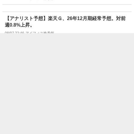
【アナリスト予想】楽天Ｇ、26年12月期経常予想。対前
週0.8%上昇。
08/07 22:46
アイフィス株予報
〔米株式〕ダウもみ合い、56ドル安＝ナスダックは高い
（7日朝）
08/07 22:38
時事通信
米金利先物市場、9月のＦＲＢ利上げ観測後
退 雇用統計受け
08/07 22:36
ロイター
55歳正社員、貯蓄4000万円。疲労がピーク
で退職へ…アルバイト収入で老後は迎えられ
る？
08/07 22:20
あるじゃん（All About マネー）