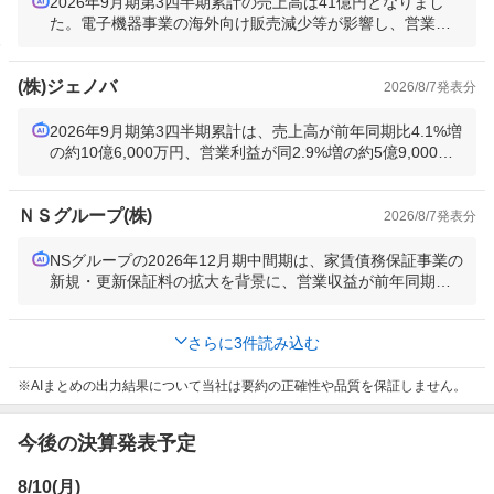
2026年9月期第3四半期累計の売上高は41億円となりまし
た。電子機器事業の海外向け販売減少等が影響し、営業損
失約1億円、四半期純損失約700万円と損失計上となってい
ます。通期予想は売上高70億円・営業利益4億円と前期比で
(株)ジェノバ
大幅な減益が見込まれています。
2026/8/7
発表分
2026年9月期第3四半期累計は、売上高が前年同期比4.1%増
の約10億6,000万円、営業利益が同2.9%増の約5億9,000万
円、四半期純利益が同3.6%増の約4億1,000万円と過去最高
を更新しました。ただし、設備投資増加に伴うコスト上昇
ＮＳグループ(株)
で利益成長率は前年同期から鈍化しています。
2026/8/7
発表分
NSグループの2026年12月期中間期は、家賃債務保証事業の
新規・更新保証料の拡大を背景に、営業収益が前年同期比1
2.2%増の162億円、営業利益が18.2%増の61億円、中間利
益が27.9%増の41億円と全指標で増収増益を達成しまし
さらに
3
件読み込む
た。通期予想も据え置きで増収増益を見込んでいます。
AIまとめの出力結果について当社は要約の正確性や品質を保証しません。
今後の決算発表予定
8/10(月)