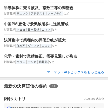
半導体株に売り波及、指数主導の調整色
影響銘柄
東エレク
アドテスト
レーザテク
など
中国PMI悪化で景気敏感株に逆風警戒
影響銘柄
トヨタ
日本製鉄
コマツ
など
決算集中で業種内の評価分岐が拡大
影響銘柄
住友不
ダイフク
ニコン
など
化学・素材で業績修正、需要見通しが焦点
影響銘柄
クラレ
デンカ
信越化
など
マーケットAIトピックスをもっと見る
最新の決算短信の要約
(株)タカトリ
2026/8/7
発表分